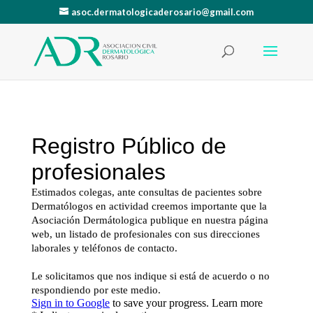
asoc.dermatologicaderosario@gmail.com