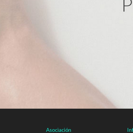
P
Asociación
In