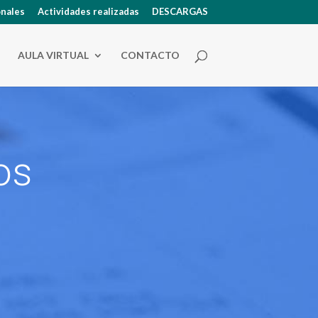
onales
Actividades realizadas
DESCARGAS
AULA VIRTUAL
CONTACTO
os