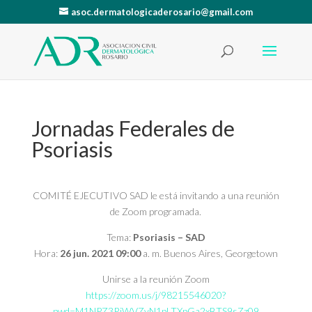
asoc.dermatologicaderosario@gmail.com
Jornadas Federales de
Psoriasis
COMITÉ EJECUTIVO SAD le está invitando a una reunión
de Zoom programada.
Tema:
Psoriasis – SAD
Hora:
26 jun. 2021 09:00
a. m. Buenos Aires, Georgetown
Unirse a la reunión Zoom
https://zoom.us/j/98215546020?
pwd=M1NPZ3RiWVZvN1pLTXpGa2xBTS9sZz09