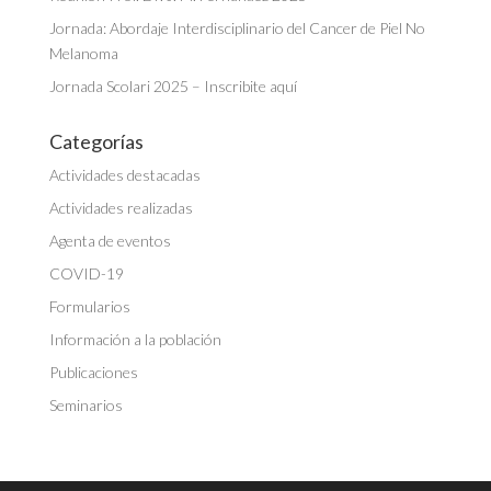
Jornada: Abordaje Interdisciplinario del Cancer de Piel No
Melanoma
Jornada Scolari 2025 – Inscribite aquí
Categorías
Actividades destacadas
Actividades realizadas
Agenta de eventos
COVID-19
Formularios
Información a la población
Publicaciones
Seminarios